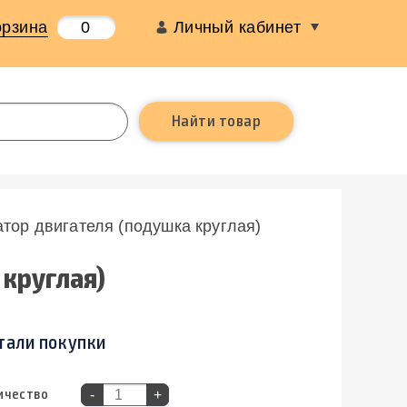
орзина
0
Личный кабинет
тор двигателя (подушка круглая)
 круглая)
тали покупки
ичество
-
+