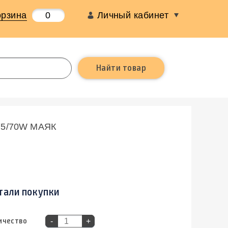
орзина
0
Личный кабинет
75/70W МАЯК
тали покупки
ичество
-
+