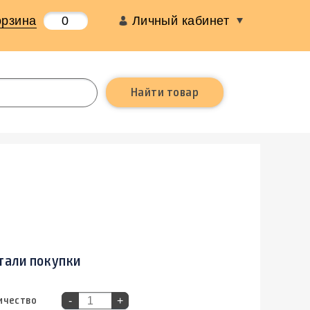
орзина
0
Личный кабинет
тали покупки
ичество
-
+