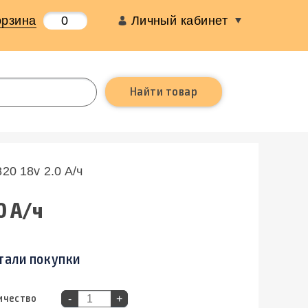
орзина
0
Личный кабинет
20 18v 2.0 A/ч
0 A/ч
тали покупки
ичество
-
+