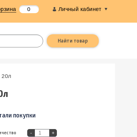
орзина
0
Личный кабинет
 20л
0л
тали покупки
ичество
-
+