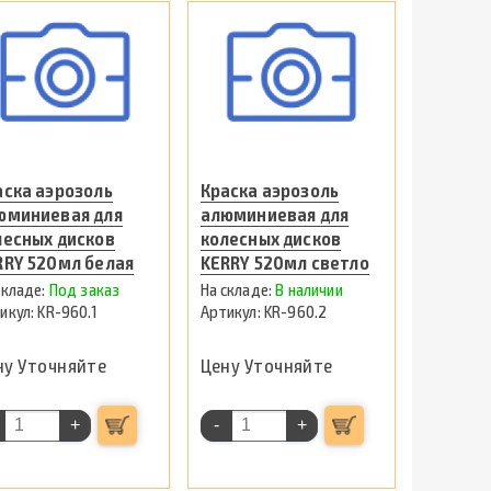
аска аэрозоль
Краска аэрозоль
юминиевая для
алюминиевая для
лесных дисков
колесных дисков
RRY 520мл белая
KERRY 520мл светло
серая
Под заказ
В наличии
KR-960.1
KR-960.2
ну Уточняйте
Цену Уточняйте
+
-
+